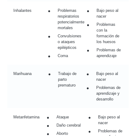
Inhalantes
Problemas
Bajo peso al
respiratorios
nacer
potencialmente
Problemas
mortales
con la
Convulsiones
formación de
o ataques
los huesos
epilépticos
Problemas de
Coma
aprendizaje
Marihuana
Trabajo de
Bajo peso al
parto
nacer
prematuro
Problemas de
aprendizaje y
desarrollo
Metanfetamina
Ataque
Bajo peso al
nacer
Daño cerebral
Problemas de
Aborto