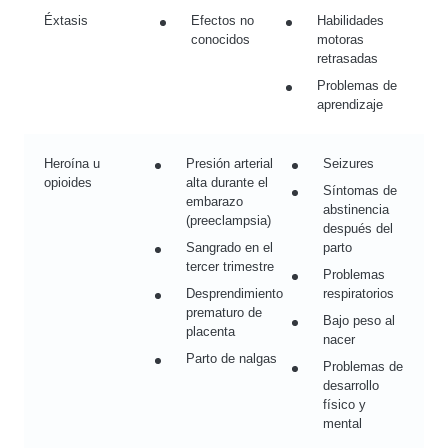
Éxtasis
Efectos no
Habilidades
conocidos
motoras
retrasadas
Problemas de
aprendizaje
Heroína u
Presión arterial
Seizures
opioides
alta durante el
Síntomas de
embarazo
abstinencia
(preeclampsia)
después del
Sangrado en el
parto
tercer trimestre
Problemas
Desprendimiento
respiratorios
prematuro de
Bajo peso al
placenta
nacer
Parto de nalgas
Problemas de
desarrollo
físico y
mental