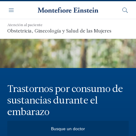
Saltar
Navegación
al
Menú
Busca
contenido
principal
Atención al paciente
Obstetricia, Ginecología y Salud de las Mujeres
Trastornos por consumo de
sustancias durante el
embarazo
Busque un doctor