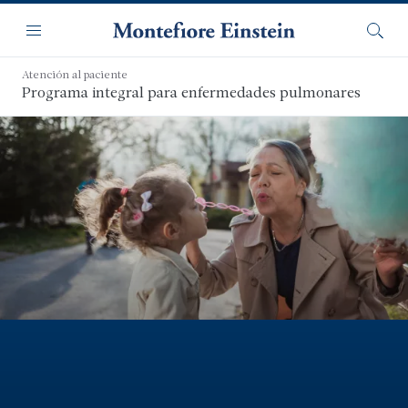
Saltar
Navegación
al
Menú
Busca
contenido
principal
Atención al paciente
Programa integral para enfermedades pulmonares