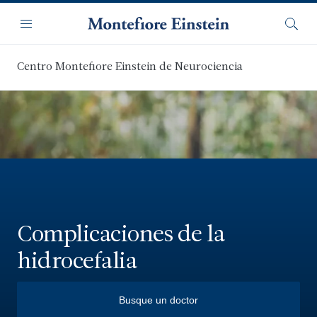
Saltar
Navegación
al
Menú
Busca
contenido
principal
Centro Montefiore Einstein de Neurociencia
Complicaciones de la
hidrocefalia
Busque un doctor