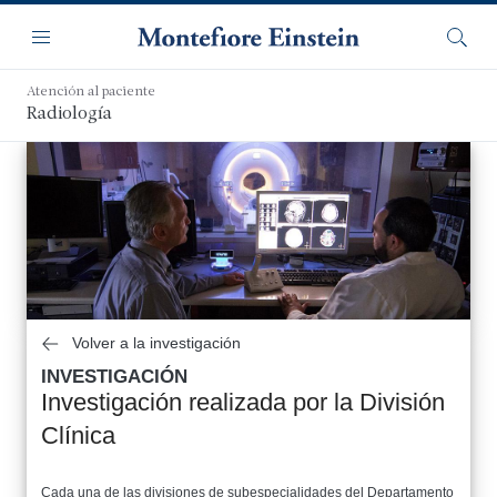
Saltar
Navegación
al
Menú
Busca
contenido
principal
Atención al paciente
Radiología
Volver a la investigación
INVESTIGACIÓN
Investigación realizada por la División
Clínica
Cada una de las divisiones de subespecialidades del Departamento