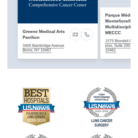
Parque Médico
Montefiore/Clín
Multidisciplinar
Greene Medical Arts
MECCC
Pavilion
Direcciones a 3400 Bainbrid
Llámenos
1575 Blondell Avenu
3400 Bainbridge Avenue
piso, Suite 200, Br
Bronx, NY 10467
10461