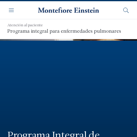
Saltar
Navegación
al
Menú
Busca
contenido
principal
Atención al paciente
Programa integral para enfermedades pulmonares
Programa Integral de