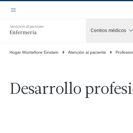
Saltar
Navegación
al
Menú
contenido
principal
Atención al paciente
Centros médicos
Enfermería
Hogar Montefiore Einstein
Atención al paciente
Profesio
Desarrollo profes