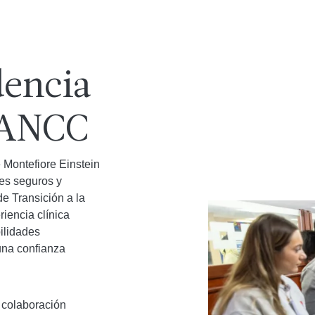
dencia
a ANCC
 Montefiore Einstein
les seguros y
e Transición a la
iencia clínica
bilidades
una confianza
 colaboración