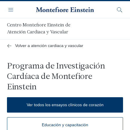
Saltar
Navegación
al
Menú
Busca
contenido
principal
Centro Montefiore Einstein de
Atención Cardiaca y Vascular
Volver a atención cardiaca y vascular
Programa de Investigación
Cardíaca de Montefiore
Einstein
Ver todos los ensayos clínicos de corazón
Educación y capacitación