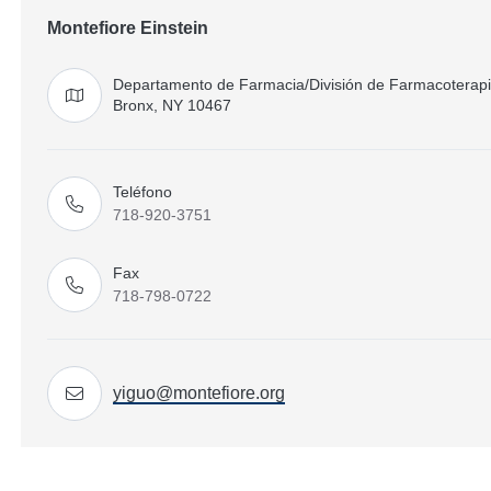
Montefiore Einstein
Departamento de Farmacia/División de Farmacoterapia
Bronx, NY 10467
Obtener indicaciones
Teléfono
718-920-3751
Llamar
Fax
718-798-0722
Llamar
yiguo@montefiore.org
Ponte en contacto