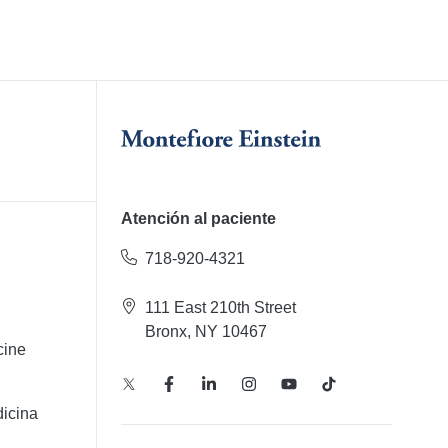
Atención al paciente
718-920-4321
111 East 210th Street
Bronx, NY 10467
cine
icina