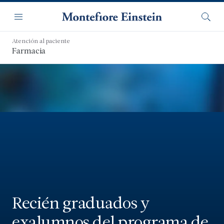
Saltar
Navegación
al
Menú
Busca
contenido
principal
Atención al paciente
Farmacia
Recién graduados y
exalumnos del programa de