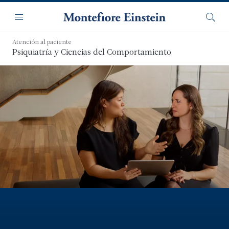
Saltar
Navegación
al
Menú
Busca
contenido
principal
Atención al paciente
Psiquiatría y Ciencias del Comportamiento