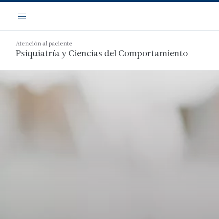
Saltar
Navegación
al
Menú
contenido
principal
Atención al paciente
Psiquiatría y Ciencias del Comportamiento