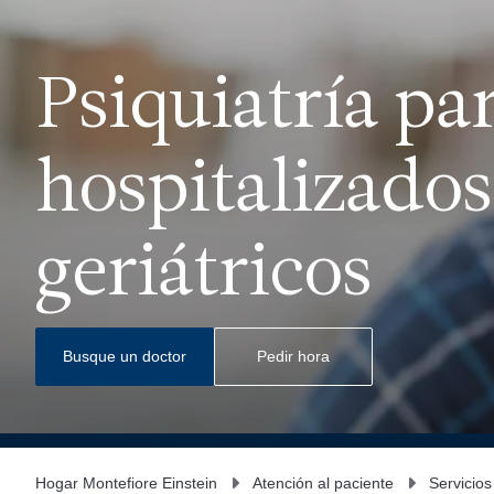
Psiquiatría pa
hospitalizados
geriátricos
Busque un doctor
Pedir hora
Hogar Montefiore Einstein
Atención al paciente
Servicios