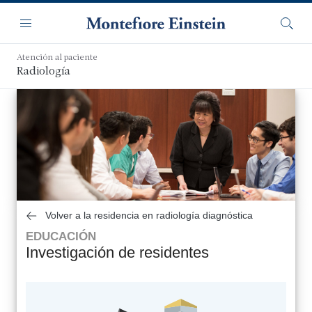
Saltar
Navegación
al
Menú
Busca
contenido
principal
Atención al paciente
Radiología
Volver a la residencia en radiología diagnóstica
EDUCACIÓN
Investigación de residentes