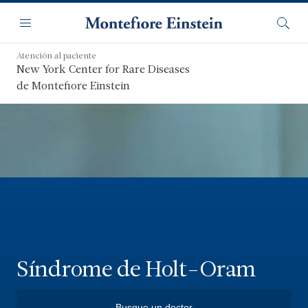
Saltar
Navegación
al
Menú
Busca
contenido
principal
Atención al paciente
New York Center for Rare Diseases
de Montefiore Einstein
Síndrome de Holt-Oram
Busque un doctor