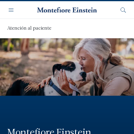
Saltar
Navegación
al
Menú
Busca
contenido
principal
Atención al paciente
Montefiore Einstein