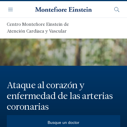
Saltar
Navegación
al
Menú
Busca
contenido
principal
Centro Montefiore Einstein de
Atención Cardiaca y Vascular
Ataque al corazón y
enfermedad de las arterias
coronarias
Busque un doctor