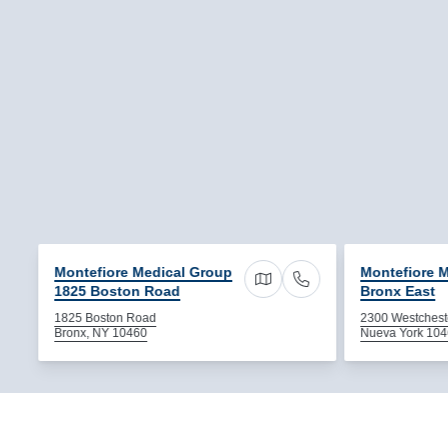
Montefiore Medical Group
Montefiore 
1825 Boston Road
Bronx East
Cómo llegar a 1825 Bosto
Llámenos
1825 Boston Road
2300 Westchest
Nueva York 10