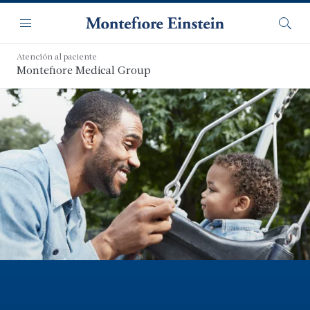
Saltar
Navegación
al
Menú
Busca
contenido
principal
Atención al paciente
Montefiore Medical Group