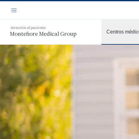
Saltar
Navegación
al
Menú
contenido
principal
Atención al paciente
Centros médic
Montefiore Medical Group