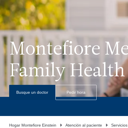
Montefiore Me
Family Health
Busque un doctor
Pedir hora
Hogar Montefiore Einstein
Atención al paciente
Servicios