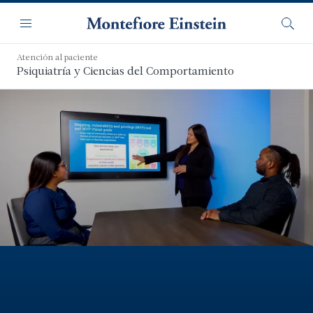
Saltar
Navegación
al
Menú
Busca
contenido
principal
Atención al paciente
Psiquiatría y Ciencias del Comportamiento