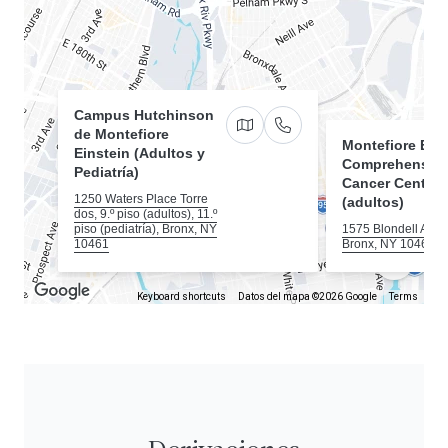
Campus Hutchinson
de Montefiore
Direcciones a 1250 Waters Pla
Llámenos
Montefiore Eins
Einstein (Adultos y
Comprehensiv
Pediatría)
Cancer Center
1250 Waters Place Torre
(adultos)
dos, 9.º piso (adultos), 11.º
piso (pediatría), Bronx, NY
1575 Blondell Ave
10461
Bronx, NY 10461
Keyboard shortcuts
Datos del mapa ©2026 Google
Terms