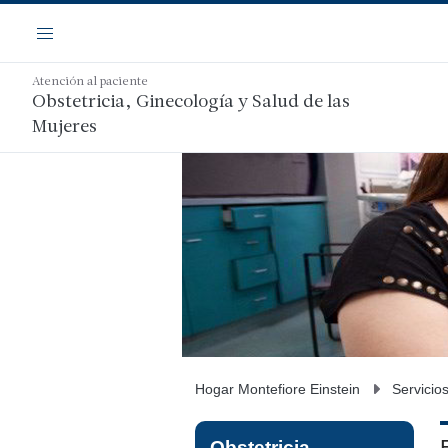
Saltar
Navegación
al
Menú
contenido
principal
Atención al paciente
Obstetricia, Ginecología y Salud de las
Mujeres
Hogar Montefiore Einstein
Servicio
Obstetricia,