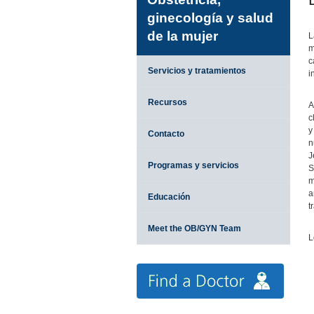
ginecología y salud
de la mujer
L
m
c
Servicios y tratamientos
i
Recursos
A
c
y
Contacto
n
J
Programas y servicios
S
m
a
Educación
t
Meet the OB/GYN Team
L