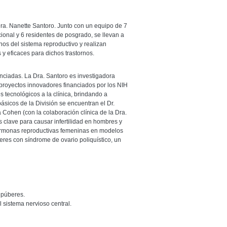
 Dra. Nanette Santoro. Junto con un equipo de 7
cional y 6 residentes de posgrado, se llevan a
os del sistema reproductivo y realizan
y eficaces para dichos trastornos.
anciadas. La Dra. Santoro es investigadora
 proyectos innovadores financiados por los NIH
s tecnológicos a la clínica, brindando a
básicos de la División se encuentran el Dr.
la Cohen (con la colaboración clínica de la Dra.
 clave para causar infertilidad en hombres y
hormonas reproductivas femeninas en modelos
eres con síndrome de ovario poliquístico, un
s púberes.
 sistema nervioso central.