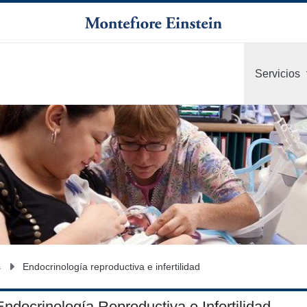
Servicios
s
Endocrinología reproductiva e infertilidad
Endocrinología Reproductiva e Infertilidad