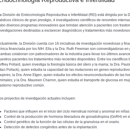
a División de Endocrinología Reproductiva e Infertilidad (REI) está dirigida por la
édicos clínicos de gran prestigio, 4 investigadores científicos de renombre interna
abo diversos programas innovadores que brindan atención a pacientes con trastorn
nvestigaciones destinadas a esclarecer diagnósticos y tratamientos más novedosos 
ctualmente, la División cuenta con 16 iniciativas de investigación novedosas y fin
línica financiada por los NIH. Ella y la Dra. Ruth Freeman son coinvestigadoras en
 ambas colaboran con patrocinadores de la industria para llevar los últimos avance
uestros pacientes los tratamientos más recientes disponibles. Entre los científicos 
effrey Pollard, quien investiga la fisiología básica del útero y la mama; la Dra. Pau
taci Pollack), quien estudia la capacidad de las mutaciones en genes reproductivos
ujeres; la Dra. Anne Etgen, quien estudia los efectos neuroconductuales de las 
nimales; y la Dra. Maureen Charron, quien estudia el transporte de glucosa en muj
rastorno reproductivo común.
os proyectos de investigación actuales incluyen:
Factores que influyen en el inicio del ciclo menstrual normal y anormal en niña
Control de la producción de hormona liberadora de gonadotropina (GnRH) en el
Control genético de la función de las células de la granulosa en el ovario.
Detección de defectos congénitos antes de la implantación.