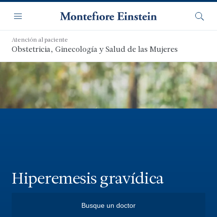
Saltar
Navegación
al
Menú
Busca
contenido
principal
Atención al paciente
Obstetricia, Ginecología y Salud de las Mujeres
Hiperemesis gravídica
Busque un doctor