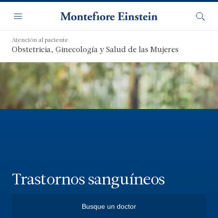
Saltar
Navegación
al
Menú
Busca
contenido
principal
Atención al paciente
Obstetricia, Ginecología y Salud de las Mujeres
Trastornos sanguíneos
Busque un doctor