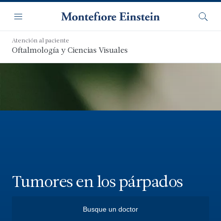
Saltar
Navegación
al
Menú
Busca
contenido
principal
Atención al paciente
Oftalmología y Ciencias Visuales
Tumores en los párpados
Busque un doctor