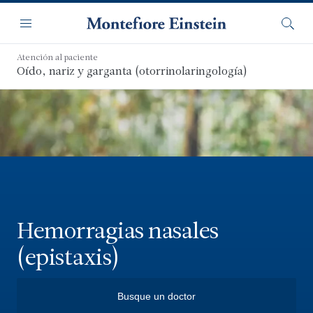
Saltar
Navegación
al
Menú
Busca
contenido
principal
Atención al paciente
Oído, nariz y garganta (otorrinolaringología)
Hemorragias nasales
(epistaxis)
Busque un doctor