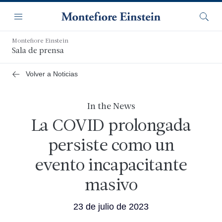
Saltar
Navegación
al
Menú
Busca
contenido
principal
Montefiore Einstein
Sala de prensa
Volver a Noticias
In the News
La COVID prolongada
persiste como un
evento incapacitante
masivo
23 de julio de 2023