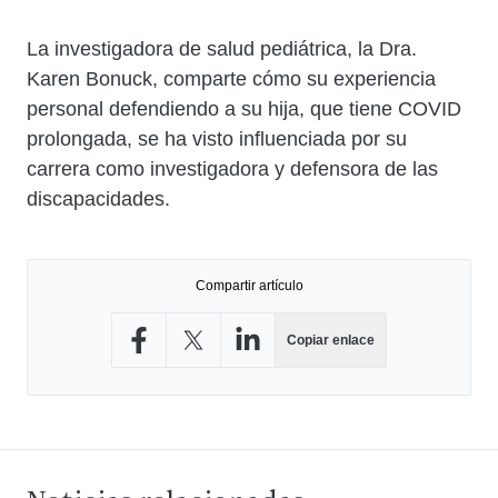
Cuerpo
La investigadora de salud pediátrica, la Dra.
Karen Bonuck, comparte cómo su experiencia
personal defendiendo a su hija, que tiene COVID
prolongada, se ha visto influenciada por su
carrera como investigadora y defensora de las
discapacidades.
Compartir artículo
Copiar enlace
Compartir en Facebook
Compartir en X
Compartir en LinkedIn