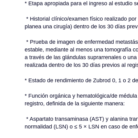
* Etapa apropiada para el ingreso al estudio s
 * Historial clínico/examen físico realizado por un oncólogo radioterapeuta (y un cirujano si se 
planea una cirugía) dentro de los 30 días previ
 * Prueba de imagen de enfermedad metastásica limitada y respuesta al tratamiento/enfermedad 
estable, mediante al menos una tomografía co
a través de las glándulas suprarrenales o una
realizada dentro de los 30 días previos al regis
* Estado de rendimiento de Zubrod 0, 1 o 2 den
* Función orgánica y hematológica/de médula 
registro, definida de la siguiente manera:
 * Aspartato transaminasa (AST) y alanina transaminasa (ALT) ≤ 2,5 × límite superior de la 
normalidad (LSN) o ≤ 5 × LSN en caso de en