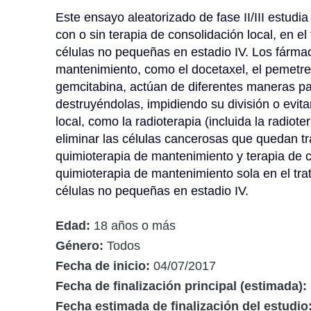
Este ensayo aleatorizado de fase II/III estudia
con o sin terapia de consolidación local, en e
células no pequeñas en estadio IV. Los fármaco
mantenimiento, como el docetaxel, el pemetrexed
gemcitabina, actúan de diferentes maneras par
destruyéndolas, impidiendo su división o evita
local, como la radioterapia (incluida la radiote
eliminar las células cancerosas que quedan tra
quimioterapia de mantenimiento y terapia de co
quimioterapia de mantenimiento sola en el tr
células no pequeñas en estadio IV.
Edad:
18 años o más
Género:
Todos
Fecha de inicio:
04/07/2017
Fecha de finalización principal (estimada):
Fecha estimada de finalización del estudio