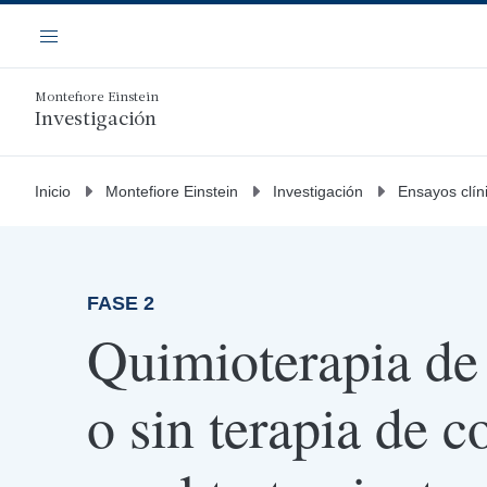
Saltar
Navegación
al
Menú
contenido
principal
Montefiore Einstein
Investigación
Inicio
Montefiore Einstein
Investigación
Ensayos clín
FASE 2
Quimioterapia de
o sin terapia de c