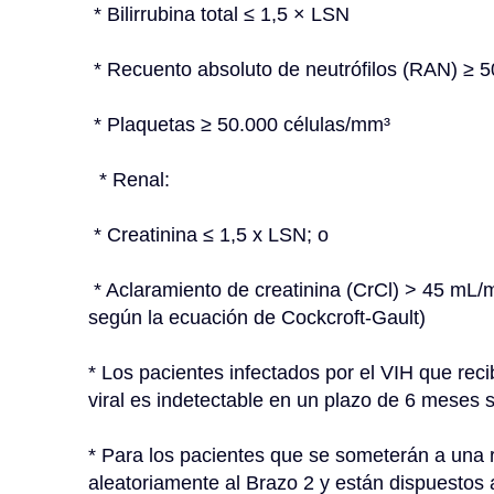
 * Bilirrubina total ≤ 1,5 × LSN
 * Recuento absoluto de neutrófilos (RAN) ≥ 
 * Plaquetas ≥ 50.000 células/mm³
  * Renal:
 * Creatinina ≤ 1,5 x LSN; o
 * Aclaramiento de creatinina (CrCl) > 45 mL/min si la creatinina > 1,5 x LSN (CrCl calculado 
según la ecuación de Cockcroft-Gault)
* Los pacientes infectados por el VIH que recib
viral es indetectable en un plazo de 6 meses 
* Para los pacientes que se someterán a una 
aleatoriamente al Brazo 2 y están dispuestos a 