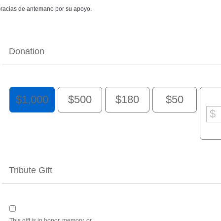
racias de antemano por su apoyo.
Donation
$1,000
$500
$180
$50
Tribute Gift
This gift is in honor, memory, or