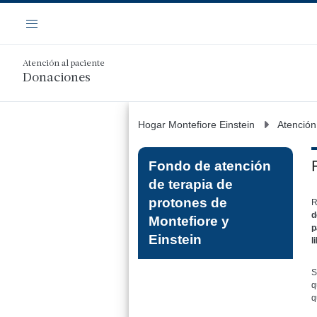
Saltar
Navegación
al
Menú
contenido
principal
Atención al paciente
Donaciones
Hogar Montefiore Einstein
Atención
Fondo de atención
de terapia de
protones de
R
d
Montefiore y
p
Einstein
l
S
q
q