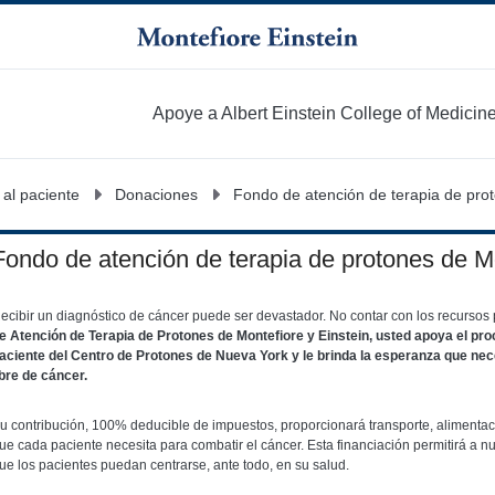
Apoye a Albert Einstein College of Medicin
 al paciente
Donaciones
Fondo de atención de terapia de prot
Fondo de atención de terapia de protones de Mo
ecibir un diagnóstico de cáncer puede ser devastador. No contar con los recursos p
e Atención de Terapia de Protones de Montefiore y Einstein, usted apoya el pr
aciente del Centro de Protones de Nueva York y le brinda la esperanza que nece
ibre de cáncer.
u contribución, 100% deducible de impuestos, proporcionará transporte, alimentaci
ue cada paciente necesita para combatir el cáncer. Esta financiación permitirá a n
ue los pacientes puedan centrarse, ante todo, en su salud.