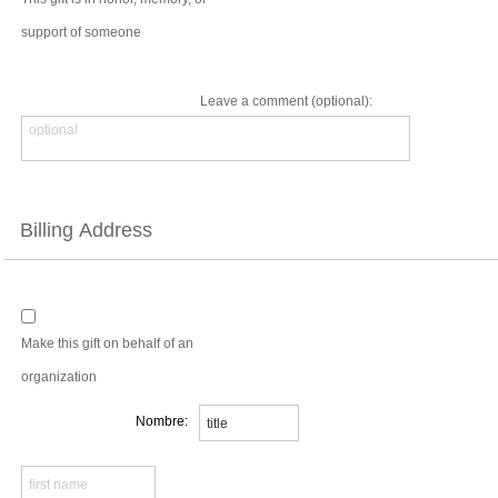
support of someone
Leave a comment (optional):
Billing Address
Make this gift on behalf of an
organization
Nombre: