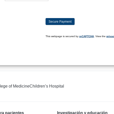
This webpage is secured by
reCAPTCHA
. View the
privac
llege of Medicine
Children’s Hospital
ra pacientes
Investigación y educación