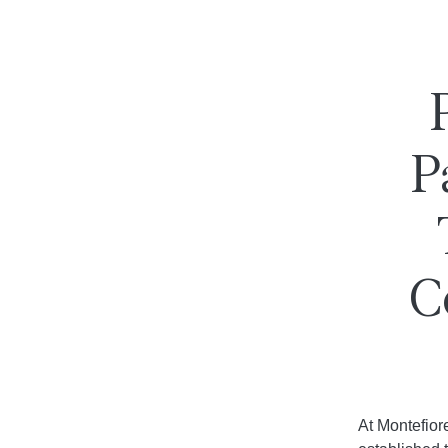
P
C
At Montefior