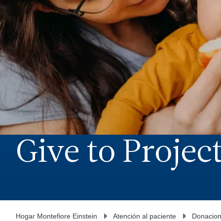
Give to Proje
Hogar Montefiore Einstein
Atención al paciente
Donacio