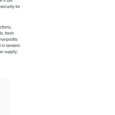
t still
security for
ctions,
s, fresh
nonprofits
l in tandem
an supply;