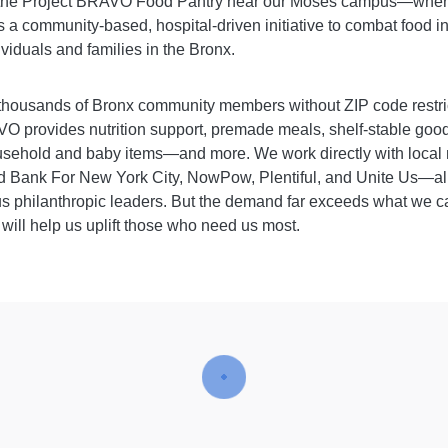
 the Project BRAVO Food Pantry near our Moses campus—where i
a community-based, hospital-driven initiative to combat food in
ividuals and families in the Bronx.
or thousands of Bronx community members without ZIP code restri
O provides nutrition support, premade meals, shelf-stable good
sehold and baby items—and more. We work directly with local 
 Bank For New York City, NowPow, Plentiful, and Unite Us—al
s philanthropic leaders. But the demand far exceeds what we c
 will help us uplift those who need us most.