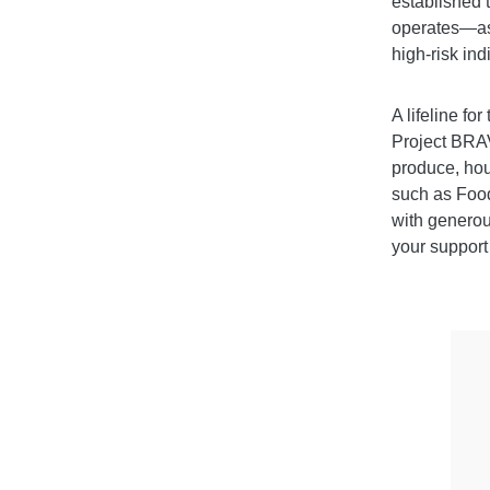
established
operates—as 
high-risk ind
A lifeline f
Project BRAV
produce, hou
such as Food
with generou
your support