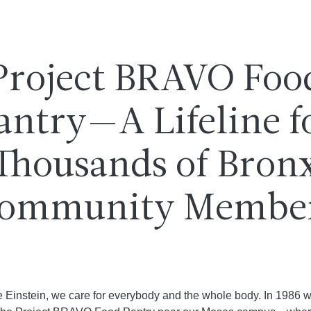
Project BRAVO Foo
antry—A Lifeline f
Thousands of Bron
ommunity Membe
e Einstein, we care for everybody and the whole body. In 1986 