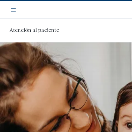
Saltar
Navegación
al
Menú
contenido
principal
Atención al paciente