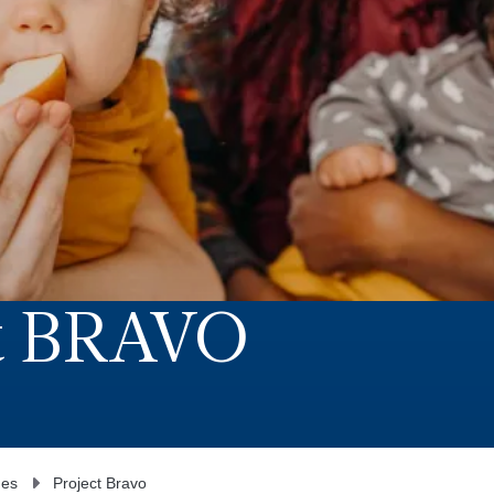
ct BRAVO
nes
Project Bravo