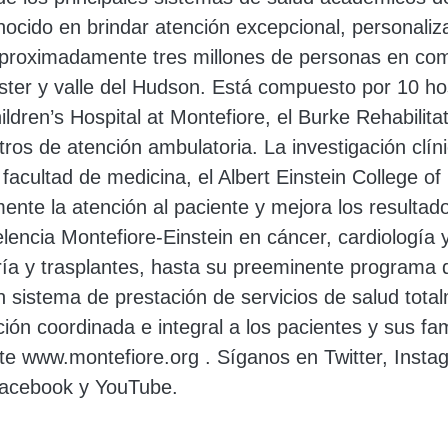
nocido en brindar atención excepcional, personaliz
proximadamente tres millones de personas en co
ter y valle del Hudson. Está compuesto por 10 hos
ildren’s Hospital at Montefiore, el Burke Rehabilitat
os de atención ambulatoria. La investigación clíni
acultad de medicina, el Albert Einstein College of
ente la atención al paciente y mejora los resultad
encia Montefiore-Einstein en cáncer, cardiología 
ría y trasplantes, hasta su preeminente programa 
n sistema de prestación de servicios de salud tota
ión coordinada e integral a los pacientes y sus fa
ite www.montefiore.org . Síganos en Twitter, Insta
Facebook y YouTube.