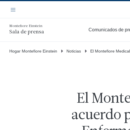
Saltar
Navegación
al
Menú
contenido
principal
Montefiore Einstein
Comunicados de pr
Sala de prensa
Hogar Montefiore Einstein
Noticias
El Montefiore Medica
El Monte
acuerdo p