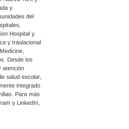
ada y
munidades del
pitales,
ion Hospital y
ca y traslacional
 Medicine,
os. Desde los
y atención
de salud escolar,
lmente integrado
milias. Para más
gram y LinkedIn,