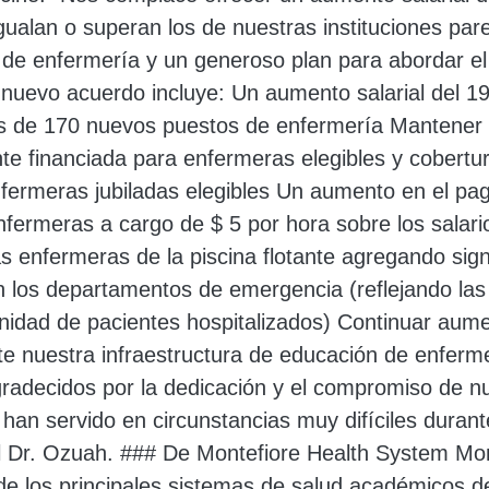
igualan o superan los de nuestras instituciones pa
de enfermería y un generoso plan para abordar el
El nuevo acuerdo incluye: Un aumento salarial del 
 de 170 nuevos puestos de enfermería Mantener l
te financiada para enfermeras elegibles y cobertu
nfermeras jubiladas elegibles Un aumento en el pa
nfermeras a cargo de $ 5 por hora sobre los salar
s enfermeras de la piscina flotante agregando sign
los departamentos de emergencia (reflejando las 
unidad de pacientes hospitalizados) Continuar aum
nte nuestra infraestructura de educación de enferm
adecidos por la dedicación y el compromiso de n
an servido en circunstancias muy difíciles durante
l Dr. Ozuah. ### De Montefiore Health System Mon
e los principales sistemas de salud académicos d