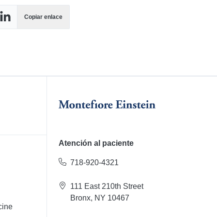
Copiar enlace
 Facebook
tir en X
Compartir en LinkedIn
Atención al paciente
718-920-4321
111 East 210th Street
Bronx, NY 10467
cine