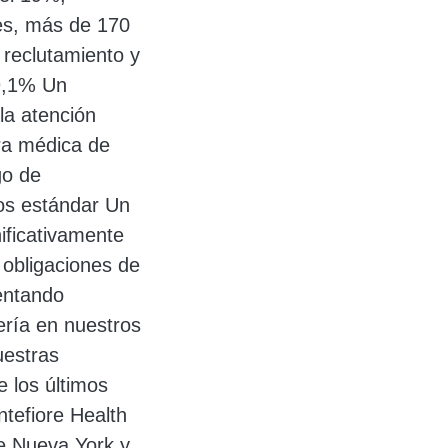
res, más de 170
 reclutamiento y
19,1% Un
a atención
ra médica de
go de
ios estándar Un
ificativamente
obligaciones de
entando
ería en nuestros
uestras
 los últimos
tefiore Health
e Nueva York y