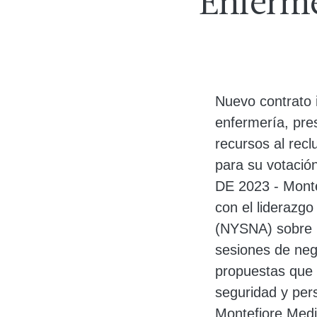
Enferme
Cuerpo
Nuevo contrato 
enfermería, pre
recursos al recl
para su votaci
DE 2023 - Monte
con el liderazg
(NYSNA) sobre u
sesiones de neg
propuestas que r
seguridad y per
Montefiore Medi