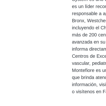
es un líder reco
responsable a a
Bronx, Westches
incluyendo el Ch
más de 200 centr
avanzada en su f
informa directam
Centros de Excel
vascular, pediat
Montefiore es u
que brinda atenc
información, vis
o visítenos en 