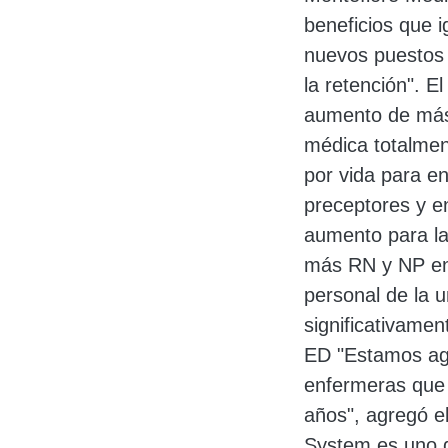
beneficios que 
nuevos puestos 
la retención". 
aumento de más
médica totalmen
por vida para e
preceptores y e
aumento para la
más RN y NP en 
personal de la 
significativame
ED "Estamos agr
enfermeras que h
años", agregó e
System es uno d