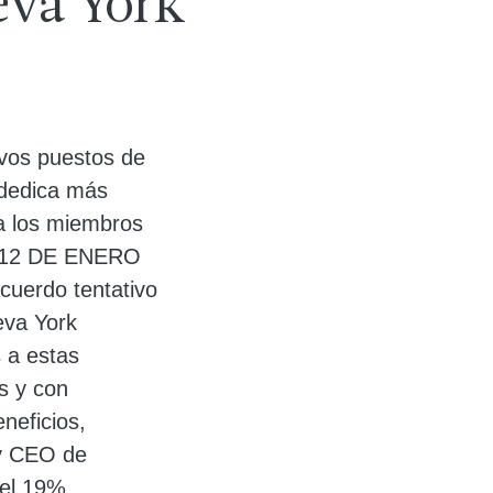
eva York
evos puestos de
 dedica más
 a los miembros
 – 12 DE ENERO
cuerdo tentativo
eva York
 a estas
s y con
neficios,
 y CEO de
del 19%,