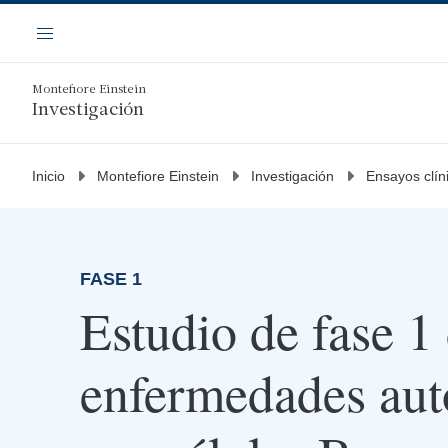
Saltar
Navegación
al
Menú
contenido
principal
Montefiore Einstein
Investigación
Inicio
Montefiore Einstein
Investigación
Ensayos clín
FASE 1
Estudio de fase 
enfermedades au