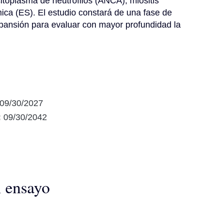
citoplasma de neutrófilos (ANCA), miositis 
émica (ES). El estudio constará de una fase de 
pansión para evaluar con mayor profundidad la 
09/30/2027
:
09/30/2042
l ensayo