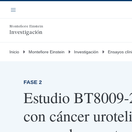
Saltar
Navegación
al
Menú
contenido
principal
Montefiore Einstein
Investigación
Inicio
Montefiore Einstein
Investigación
Ensayos clín
FASE 2
Estudio BT8009-2
con cáncer urotel