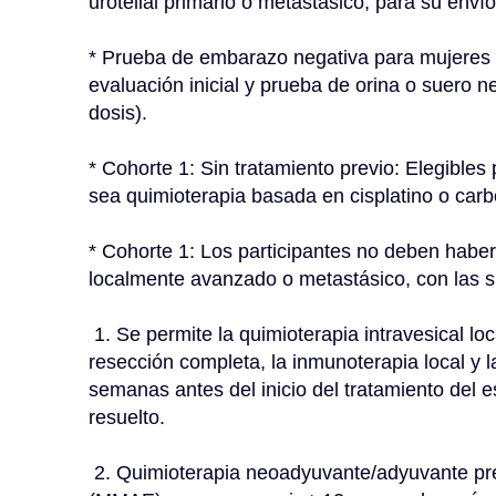
urotelial primario o metastásico, para su envío 
* Prueba de embarazo negativa para mujeres en
evaluación inicial y prueba de orina o suero ne
dosis).
* Cohorte 1: Sin tratamiento previo: Elegibles 
sea quimioterapia basada en cisplatino o carbo
* Cohorte 1: Los participantes no deben haber 
localmente avanzado o metastásico, con las s
 1. Se permite la quimioterapia intravesical local previa, la cirugía local cuando no se logra la 
resección completa, la inmunoterapia local y l
semanas antes del inicio del tratamiento del e
resuelto.
 2. Quimioterapia neoadyuvante/adyuvante previa o terapia basada en monometil auristatina E 