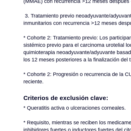
(MMAE) con recurrencia >12 meses después de 
 3. Tratamiento previo neoadyuvante/adyuvante con inhibidores de puntos de control 
inmunitarios con recurrencia >12 meses despué
* Cohorte 2: Tratamiento previo: Los participa
sistémico previo para el carcinoma urotelial l
quimioterapia neoadyuvante/adyuvante basada e
los 12 meses posteriores a la finalización del 
* Cohorte 2: Progresión o recurrencia de la CU
reciente.
Criterios de exclusión clave:
* Queratitis activa o ulceraciones corneales.
* Requisito, mientras se reciben los medicamen
inhibidores fuertes o inductores fuertes del 