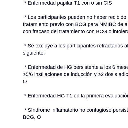
 * Enfermedad papilar T1 con o sin CIS
 * Los participantes pueden no haber recibido tratamiento previo con BCG o haber recibido 
tratamiento previo con BCG para NMIBC de alt
con fracaso del tratamiento con BCG o intole
 * Se excluye a los participantes refractarios al BCG. Se define como refractario al BCG lo 
siguiente:
 * Enfermedad de HG persistente a los 6 meses después de una BCG adecuada (definida como 
≥5/6 instilaciones de inducción y ≥2 dosis adi
O
 * Enfermedad HG T1 en la primera evaluac
 * Síndrome inflamatorio no contagioso persistente que persiste a pesar de un segundo ciclo de 
BCG, O