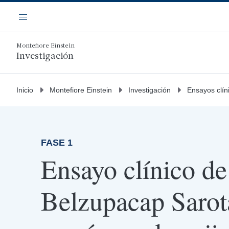
Saltar
Navegación
al
Menú
contenido
principal
Montefiore Einstein
Investigación
Inicio
Montefiore Einstein
Investigación
Ensayos clín
FASE 1
Ensayo clínico de 
Belzupacap Saro