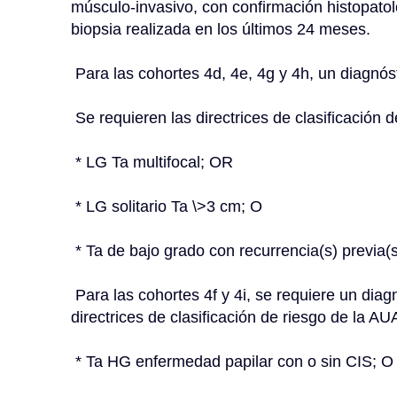
músculo-invasivo, con confirmación histopatoló
biopsia realizada en los últimos 24 meses.
 Para las cohortes 4d, 4e, 4g y 4h, un diagn
 Se requieren las directrices de clasificación
 * LG Ta multifocal; OR
 * LG solitario Ta \>3 cm; O
 * Ta de bajo grado con recurrencia(s) previa(s
 Para las cohortes 4f y 4i, se requiere un diagnóstico de NMIBC de alto riesgo (según las 
directrices de clasificación de riesgo de la A
 * Ta HG enfermedad papilar con o sin CIS; O