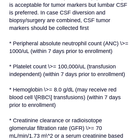
is acceptable for tumor markers but lumbar CSF 
is preferred. In case CSF diversion and 
biopsy/surgery are combined, CSF tumor 
markers should be collected first
* Peripheral absolute neutrophil count (ANC) \>= 
1000/uL (within 7 days prior to enrollment)
* Platelet count \>= 100,000/uL (transfusion 
independent) (within 7 days prior to enrollment)
* Hemoglobin \>= 8.0 g/dL (may receive red 
blood cell \[RBC\] transfusions) (within 7 days 
prior to enrollment)
* Creatinine clearance or radioisotope 
glomerular filtration rate (GFR) \>= 70 
mL/min/1.73 m\^2 or a serum creatinine based 