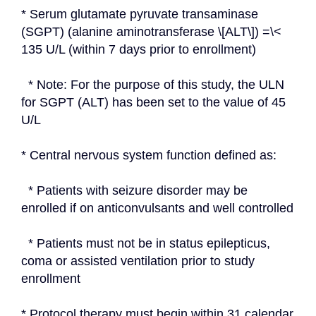
* Serum glutamate pyruvate transaminase 
(SGPT) (alanine aminotransferase \[ALT\]) =\< 
135 U/L (within 7 days prior to enrollment)
  * Note: For the purpose of this study, the ULN 
for SGPT (ALT) has been set to the value of 45 
U/L
* Central nervous system function defined as:
  * Patients with seizure disorder may be 
enrolled if on anticonvulsants and well controlled
  * Patients must not be in status epilepticus, 
coma or assisted ventilation prior to study 
enrollment
* Protocol therapy must begin within 31 calendar 