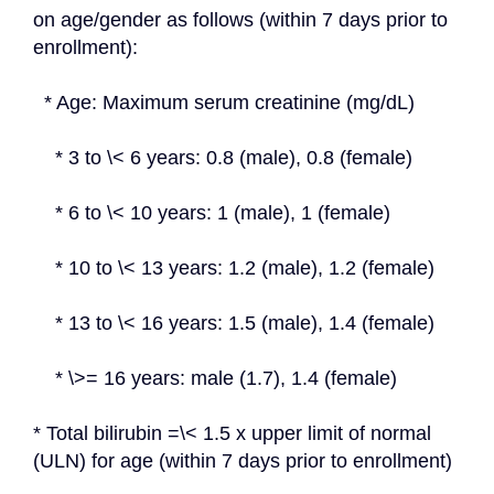
on age/gender as follows (within 7 days prior to 
enrollment):
  * Age: Maximum serum creatinine (mg/dL)
    * 3 to \< 6 years: 0.8 (male), 0.8 (female)
    * 6 to \< 10 years: 1 (male), 1 (female)
    * 10 to \< 13 years: 1.2 (male), 1.2 (female)
    * 13 to \< 16 years: 1.5 (male), 1.4 (female)
    * \>= 16 years: male (1.7), 1.4 (female)
* Total bilirubin =\< 1.5 x upper limit of normal 
(ULN) for age (within 7 days prior to enrollment)