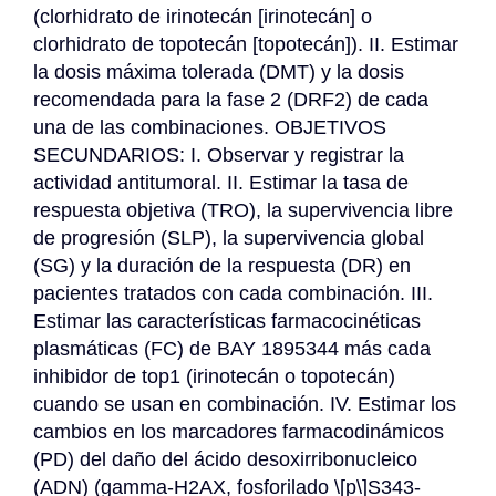
(clorhidrato de irinotecán [irinotecán] o 
clorhidrato de topotecán [topotecán]). II. Estimar 
la dosis máxima tolerada (DMT) y la dosis 
recomendada para la fase 2 (DRF2) de cada 
una de las combinaciones. OBJETIVOS 
SECUNDARIOS: I. Observar y registrar la 
actividad antitumoral. II. Estimar la tasa de 
respuesta objetiva (TRO), la supervivencia libre 
de progresión (SLP), la supervivencia global 
(SG) y la duración de la respuesta (DR) en 
pacientes tratados con cada combinación. III. 
Estimar las características farmacocinéticas 
plasmáticas (FC) de BAY 1895344 más cada 
inhibidor de top1 (irinotecán o topotecán) 
cuando se usan en combinación. IV. Estimar los 
cambios en los marcadores farmacodinámicos 
(PD) del daño del ácido desoxirribonucleico 
(ADN) (gamma-H2AX, fosforilado \[p\]S343-