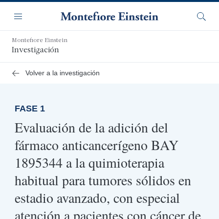
Saltar
Navegación
al
Menú
Busca
contenido
principal
Montefiore Einstein
Investigación
Volver a la investigación
FASE 1
Evaluación de la adición del
fármaco anticancerígeno BAY
1895344 a la quimioterapia
habitual para tumores sólidos en
estadio avanzado, con especial
atención a pacientes con cáncer de