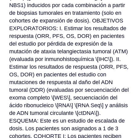
NBS1) inducidos por cada combinación a partir 
de biopsias tumorales en tratamiento (solo en 
cohortes de expansión de dosis). OBJETIVOS 
EXPLORATORIOS: I. Estimar los resultados de 
respuesta (ORR, PFS, OS, DOR) en pacientes 
del estudio por pérdida de expresión de la 
mutación de ataxia telangiectasia tumoral (ATM) 
(evaluada por inmunohistoquímica \[IHC\]). II. 
Estimar los resultados de respuesta (ORR, PFS, 
OS, DOR) en pacientes del estudio con 
mutaciones de respuesta al daño del ADN 
tumoral (DDR) (evaluadas por secuenciación del 
exoma completo \[WES\], secuenciación del 
ácido ribonucleico \[RNA\] \[RNA Seq\] y análisis 
de ADN tumoral circulante \[ctDNA\]). 
ESQUEMA: Este es un estudio de escalada de 
dosis. Los pacientes son asignados a 1 de 3 
cohortes. COHORTE I: Los pacientes reciben 