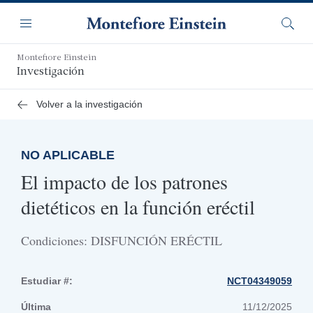
Saltar
Navegación
al
Menú
Busca
contenido
principal
Montefiore Einstein
Investigación
Volver a la investigación
NO APLICABLE
El impacto de los patrones
dietéticos en la función eréctil
Condiciones: DISFUNCIÓN ERÉCTIL
Estudiar #:
NCT04349059
Última
11/12/2025