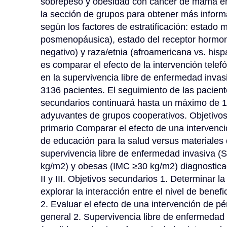
sobrepeso y obesidad con cáncer de mama en 
la sección de grupos para obtener más informa
según los factores de estratificación: estado
posmenopáusica), estado del receptor hormona
negativo) y raza/etnia (afroamericana vs. hispa
es comparar el efecto de la intervención telefó
en la supervivencia libre de enfermedad invasi
3136 pacientes. El seguimiento de las pacientes
secundarios continuará hasta un máximo de 10
adyuvantes de grupos cooperativos. Objetivos 
primario Comparar el efecto de una intervenc
de educación para la salud versus materiales 
supervivencia libre de enfermedad invasiva (
kg/m2) y obesas (IMC ≥30 kg/m2) diagnostica
II y III. Objetivos secundarios 1. Determinar la
explorar la interacción entre el nivel de benefi
2. Evaluar el efecto de una intervención de pé
general 2. Supervivencia libre de enfermedad 