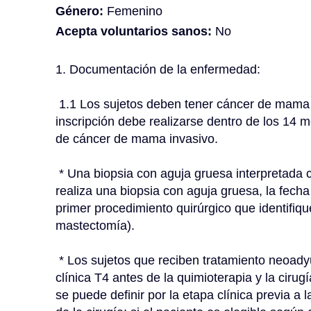
Género:
Femenino
Acepta voluntarios sanos:
No
1. Documentación de la enfermedad:
 1.1 Los sujetos deben tener cáncer de mama invasivo confirmado histológicamente y la 
inscripción debe realizarse dentro de los 14 m
de cáncer de mama invasivo.
 * Una biopsia con aguja gruesa interpretada como cáncer invasivo cumple este criterio; si no se 
realiza una biopsia con aguja gruesa, la fecha 
primer procedimiento quirúrgico que identifiqu
mastectomía).
 * Los sujetos que reciben tratamiento neoadyuvante no deben tener evidencia de enfermedad 
clínica T4 antes de la quimioterapia y la cirug
se puede definir por la etapa clínica previa a 