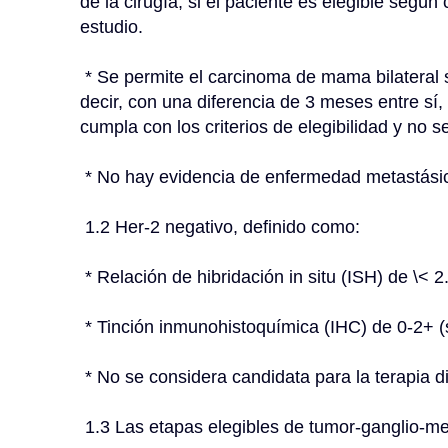
de la cirugía; si el paciente es elegible según c
estudio.
 * Se permite el carcinoma de mama bilateral siempre que los diagnósticos sean sincrónicos, es 
decir, con una diferencia de 3 meses entre s
cumpla con los criterios de elegibilidad y no se
 * No hay evidencia de enfermedad metastási
 1.2 Her-2 negativo, definido como:
 * Relación de hibridación in situ (ISH) de \< 2.
 * Tinción inmunohistoquímica (IHC) de 0-2+ (s
 * No se considera candidata para la terapia d
 1.3 Las etapas elegibles de tumor-ganglio-m