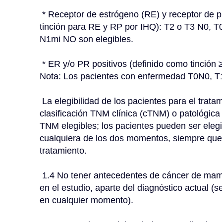
 * Receptor de estrógeno (RE) y receptor de progesterona (RP) negativo (definido como <1% de 
tinción para RE y RP por IHQ): T2 o T3 N0, T
N1mi NO son elegibles.
 * ER y/o PR positivos (definido como tinción ≥ 1% para ER y/o PR en IHC): T0-3N1-3 o T3N0. 
Nota: Los pacientes con enfermedad T0N0, 
 La elegibilidad de los pacientes para el tratamiento neoadyuvante se puede evaluar según la 
clasificación TNM clínica (cTNM) o patológic
TNM elegibles; los pacientes pueden ser elegib
cualquiera de los dos momentos, siempre que
tratamiento.
 1.4 No tener antecedentes de cáncer de mama invasivo en los 5 años anteriores a la inscripción 
en el estudio, aparte del diagnóstico actual (s
en cualquier momento).