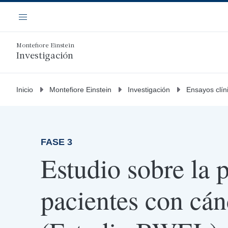
Saltar
Navegación
al
Menú
contenido
principal
Montefiore Einstein
Investigación
Inicio
Montefiore Einstein
Investigación
Ensayos clín
FASE 3
Estudio sobre la 
pacientes con cá