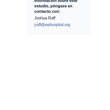
información sobre este
estudio, póngase en
contacto con:
Joshua Raff
jraff@wphospital.org