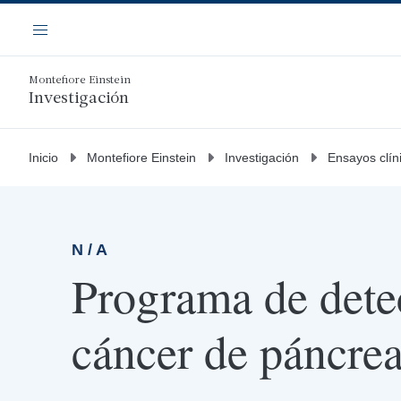
Saltar
Navegación
al
Menú
contenido
principal
Montefiore Einstein
Investigación
Inicio
Montefiore Einstein
Investigación
Ensayos clín
N / A
Programa de dete
cáncer de páncre