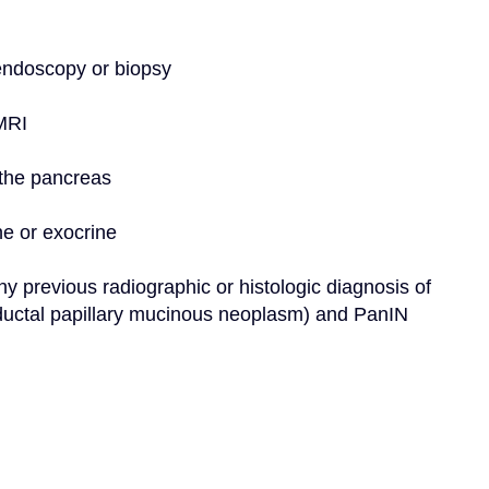
 endoscopy or biopsy
 MRI
f the pancreas
ne or exocrine
ny previous radiographic or histologic diagnosis of 
aductal papillary mucinous neoplasm) and PanIN 