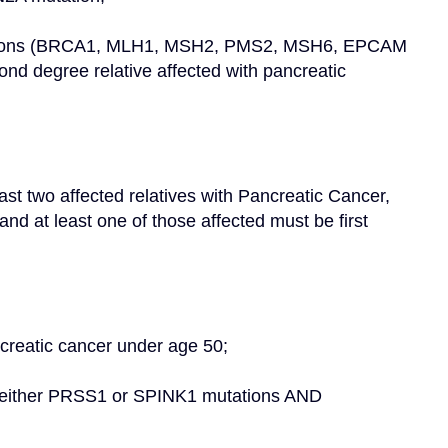
utations (BRCA1, MLH1, MSH2, PMS2, MSH6, EPCAM 
nd degree relative affected with pancreatic 
ast two affected relatives with Pancreatic Cancer, 
and at least one of those affected must be first 
ncreatic cancer under age 50;
y either PRSS1 or SPINK1 mutations AND 