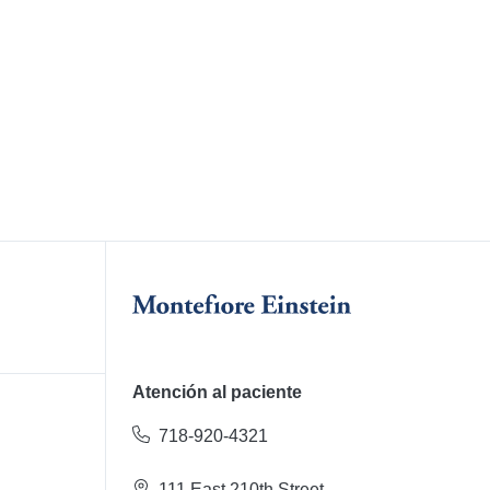
Atención al paciente
718-920-4321
111 East 210th Street