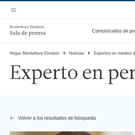
Saltar
Navegación
al
Menú
contenido
principal
Montefiore Einstein
Comunicados de pr
Sala de prensa
Hogar Montefiore Einstein
Noticias
Expertos en medios 
Experto en per
Volver a los resultados de búsqueda