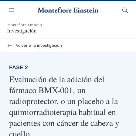
Saltar
Navegación
al
Menú
Busca
contenido
principal
Montefiore Einstein
Investigación
Volver a la investigación
FASE 2
Evaluación de la adición del
fármaco BMX-001, un
radioprotector, o un placebo a la
quimiorradioterapia habitual en
pacientes con cáncer de cabeza y
cuello.