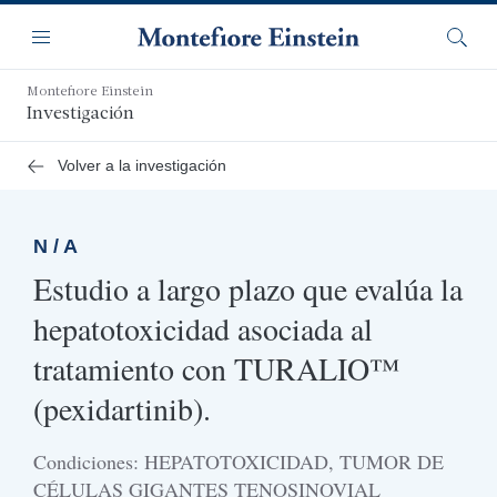
Saltar
Navegación
al
Menú
Busca
contenido
principal
Montefiore Einstein
Investigación
Volver a la investigación
N / A
Estudio a largo plazo que evalúa la
hepatotoxicidad asociada al
tratamiento con TURALIO™
(pexidartinib).
Condiciones: HEPATOTOXICIDAD, TUMOR DE
CÉLULAS GIGANTES TENOSINOVIAL