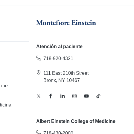
Atención al paciente
718-920-4321
111 East 210th Street
Bronx, NY 10467
cine
icina
Albert Einstein College of Medicine
718-430-2000