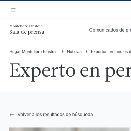
Saltar
Navegación
al
Menú
contenido
principal
Montefiore Einstein
Comunicados de pr
Sala de prensa
Hogar Montefiore Einstein
Noticias
Expertos en medios 
Experto en per
Volver a los resultados de búsqueda