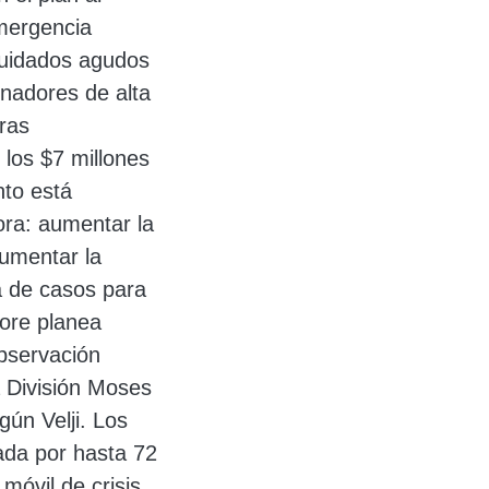
mergencia
cuidados agudos
inadores de alta
ras
los $7 millones
nto está
ora: aumentar la
aumentar la
a de casos para
iore planea
observación
a División Moses
ún Velji. Los
ada por hasta 72
móvil de crisis