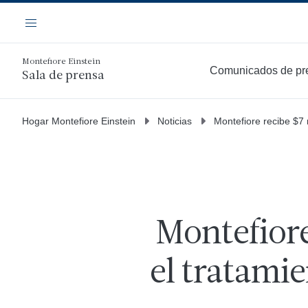
Saltar
Navegación
al
Menú
contenido
principal
Montefiore Einstein
Comunicados de pr
Sala de prensa
Hogar Montefiore Einstein
Noticias
Montefiore recibe $7 
Montefiore
el tratami