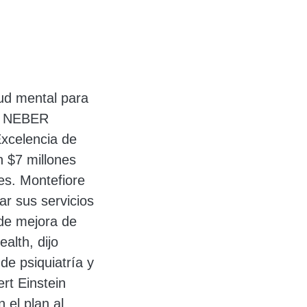
lud mental para
E NEBER
xcelencia de
n $7 millones
es. Montefiore
r sus servicios
 de mejora de
alth, dijo
de psiquiatría y
rt Einstein
 el plan al