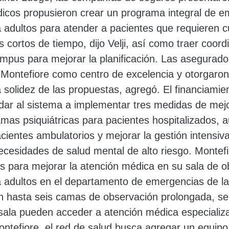
icos propusieron crear un programa integral de e
ra adultos para atender a pacientes que requieren 
 cortos de tiempo, dijo Velji, así como traer coord
mpus para mejorar la planificación. Las asegurado
 Montefiore como centro de excelencia y otorgaron 
solidez de las propuestas, agregó. El financiamie
dar al sistema a implementar tres medidas de mej
mas psiquiátricas para pacientes hospitalizados, 
cientes ambulatorios y mejorar la gestión intensiv
ecesidades de salud mental de alto riesgo. Montef
dos para mejorar la atención médica en su sala de 
ra adultos en el departamento de emergencias de l
 hasta seis camas de observación prolongada, seg
 sala pueden acceder a atención médica especializ
tefiore, el red de salud busca agregar un equipo 