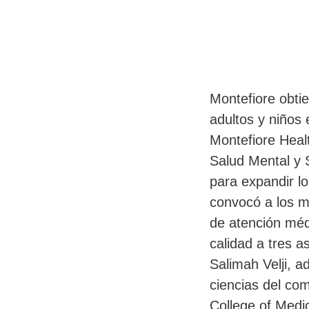
Cuerpo
Montefiore obtie
adultos y niñ
Montefiore Heal
Salud Mental y S
para expandir lo
convocó a los m
de atención méd
calidad a tres a
Salimah Velji, a
ciencias del co
College of Medi