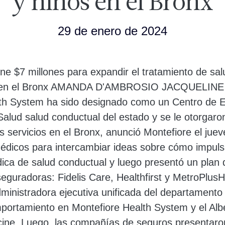
y niños en el Bronx
29 de enero de 2024
ne $7 millones para expandir el tratamiento de sa
os en el Bronx AMANDA D'AMBROSIO JACQUELIN
th System ha sido designado como un Centro de E
alud salud conductual del estado y se le otorgaro
s servicios en el Bronx, anunció Montefiore el juev
édicos para intercambiar ideas sobre cómo impulsa
ica de salud conductual y luego presentó un plan
seguradoras: Fidelis Care, Healthfirst y MetroPlusHe
dministradora ejecutiva unificada del departamento 
mportamiento en Montefiore Health System y el Albe
cine. Luego, las compañías de seguros presentaron