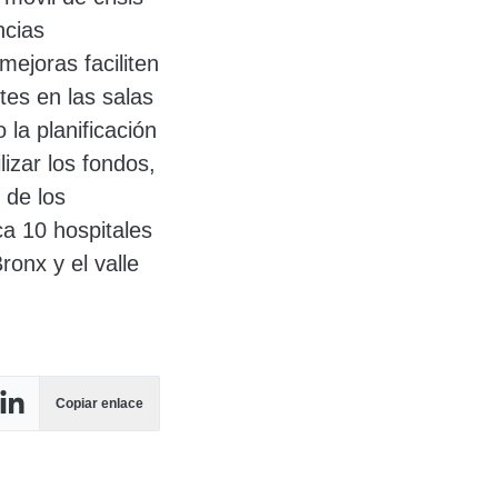
ncias
mejoras faciliten
tes en las salas
 la planificación
izar los fondos,
 de los
ca 10 hospitales
onx y el valle
Copiar enlace
 Facebook
tir en X
Compartir en LinkedIn