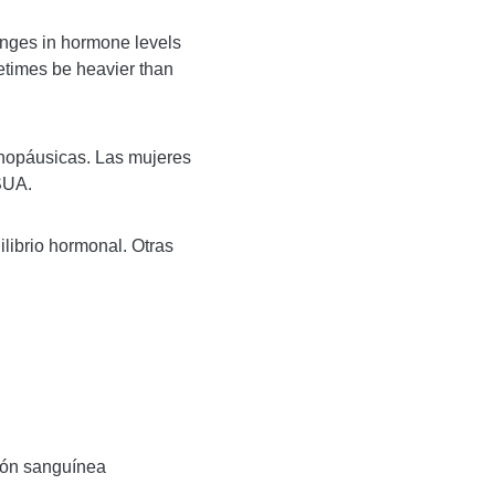
nges in hormone levels
metimes be heavier than
nopáusicas. Las mujeres
SUA.
librio hormonal. Otras
ión sanguínea