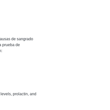
 causas de sangrado
na prueba de
n:
evels, prolactin, and