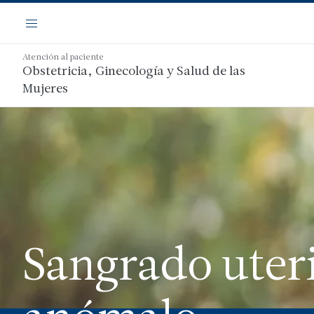
Saltar
Navegación
al
Menú
contenido
principal
Atención al paciente
Obstetricia, Ginecología y Salud de las
Mujeres
Sangrado uter