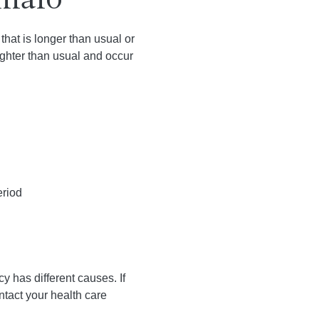
ómalo
hat is longer than usual or
ighter than usual and occur
eriod
 has different causes. If
tact your health care