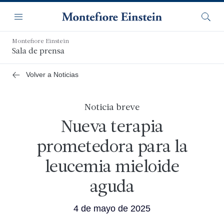
Saltar
Navegación
al
Menú
Busca
contenido
principal
Montefiore Einstein
Sala de prensa
Volver a Noticias
Noticia breve
Nueva terapia
prometedora para la
leucemia mieloide
aguda
4 de mayo de 2025