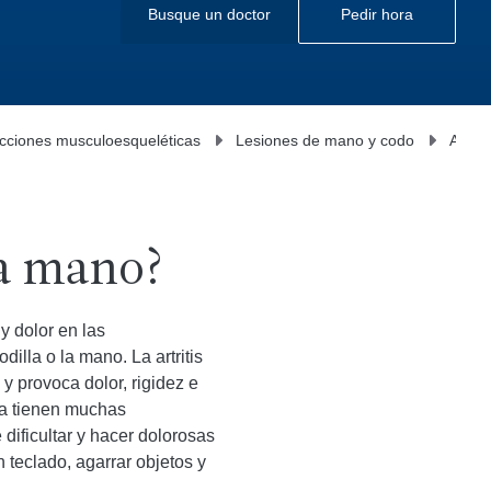
Busque un doctor
Pedir hora
cciones musculoesqueléticas
Lesiones de mano y codo
Artrit
 la mano?
y dolor en las
illa o la mano. La artritis
 y provoca dolor, rigidez e
a tienen muchas
 dificultar y hacer dolorosas
n teclado, agarrar objetos y