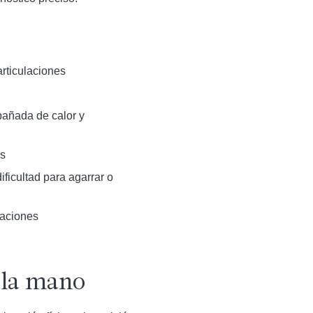
rticulaciones
pañada de calor y
es
ficultad para agarrar o
laciones
e la mano