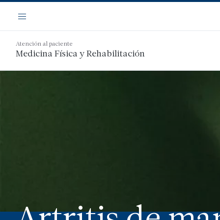
Saltar
Navegación
al
Menú
contenido
principal
Atención al paciente
Medicina Física y Rehabilitación