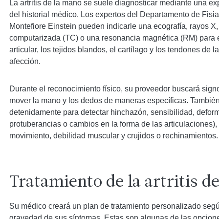
La artritis de la mano se suele diagnosticar mediante una expl
del historial médico. Los expertos del Departamento de Fisia
Montefiore Einstein pueden indicarle una ecografía, rayos X
computarizada (TC) o una resonancia magnética (RM) para e
articular, los tejidos blandos, el cartílago y los tendones de 
afección.
Durante el reconocimiento físico, su proveedor buscará signo
mover la mano y los dedos de maneras específicas. Tambi
detenidamente para detectar hinchazón, sensibilidad, defo
protuberancias o cambios en la forma de las articulaciones),
movimiento, debilidad muscular y crujidos o rechinamientos.
Tratamiento de la artritis d
Su médico creará un plan de tratamiento personalizado según e
gravedad de sus síntomas. Estas son algunas de las opcion