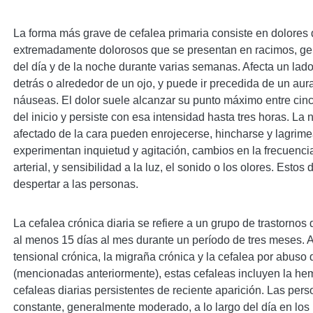
La forma más grave de cefalea primaria consiste en dolores
extremadamente dolorosos que se presentan en racimos, ge
del día y de la noche durante varias semanas. Afecta un lad
detrás o alrededor de un ojo, y puede ir precedida de un aura
náuseas. El dolor suele alcanzar su punto máximo entre cin
del inicio y persiste con esa intensidad hasta tres horas. La n
afectado de la cara pueden enrojecerse, hincharse y lagrim
experimentan inquietud y agitación, cambios en la frecuencia
arterial, y sensibilidad a la luz, el sonido o los olores. Esto
despertar a las personas.
La cefalea crónica diaria se refiere a un grupo de trastornos
al menos 15 días al mes durante un período de tres meses. 
tensional crónica, la migraña crónica y la cefalea por abuso
(mencionadas anteriormente), estas cefaleas incluyen la hem
cefaleas diarias persistentes de reciente aparición. Las per
constante, generalmente moderado, a lo largo del día en los 