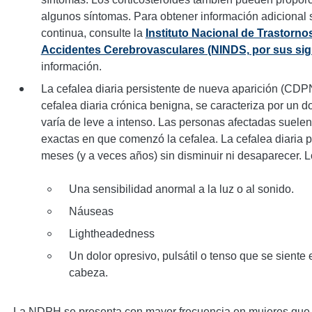
algunos síntomas. Para obtener información adicional
continua, consulte la
Instituto Nacional de Trastorn
Accidentes Cerebrovasculares (NINDS, por sus sigl
información.
La cefalea diaria persistente de nueva aparición (CDP
cefalea diaria crónica benigna, se caracteriza por un d
varía de leve a intenso. Las personas afectadas suelen
exactas en que comenzó la cefalea. La cefalea diaria 
meses (y a veces años) sin disminuir ni desaparecer. L
Una sensibilidad anormal a la luz o al sonido.
Náuseas
Lightheadedness
Un dolor opresivo, pulsátil o tenso que se siente
cabeza.
La NDPH se presenta con mayor frecuencia en mujeres que