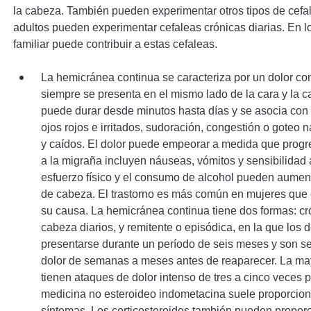
la cabeza. También pueden experimentar otros tipos de cefal
adultos pueden experimentar cefaleas crónicas diarias. En los
familiar puede contribuir a estas cefaleas.
La hemicránea continua se caracteriza por un dolor con
siempre se presenta en el mismo lado de la cara y la c
puede durar desde minutos hasta días y se asocia con
ojos rojos e irritados, sudoración, congestión o goteo
y caídos. El dolor puede empeorar a medida que progr
a la migraña incluyen náuseas, vómitos y sensibilidad a 
esfuerzo físico y el consumo de alcohol pueden aumenta
de cabeza. El trastorno es más común en mujeres que
su causa. La hemicránea continua tiene dos formas: cr
cabeza diarios, y remitente o episódica, en la que los
presentarse durante un período de seis meses y son se
dolor de semanas a meses antes de reaparecer. La ma
tienen ataques de dolor intenso de tres a cinco veces p
medicina no esteroideo indometacina suele proporciona
síntomas. Los corticosteroides también pueden proporc