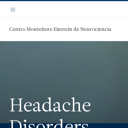
Saltar
Navegación
al
Menú
contenido
principal
Centro Montefiore Einstein de Neurociencia
Headache