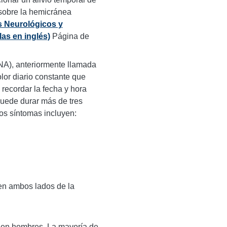
 sobre la hemicránea
os Neurológicos y
as en inglés)
Página de
NA), anteriormente llamada
olor diario constante que
 recordar la fecha y hora
puede durar más de tres
os síntomas incluyen:
 en ambos lados de la
 en hombres. La mayoría de