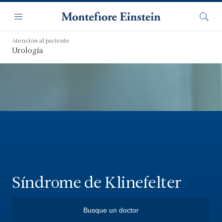
Saltar
Navegación
al
Menú
Busca
contenido
principal
Atención al paciente
Urología
Síndrome de Klinefelter
Busque un doctor