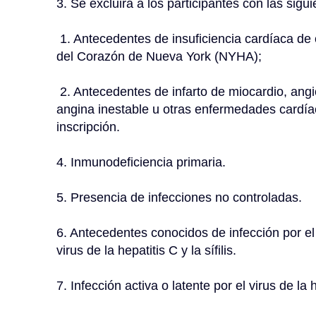
3. Se excluirá a los participantes con las sigu
 1. Antecedentes de insuficiencia cardíaca de clase III o IV según la clasificación de la Asociación 
del Corazón de Nueva York (NYHA);
 2. Antecedentes de infarto de miocardio, angioplastia cardiovascular o colocación de stent, 
angina inestable u otras enfermedades cardíac
inscripción.
4. Inmunodeficiencia primaria.
5. Presencia de infecciones no controladas.
6. Antecedentes conocidos de infección por el 
virus de la hepatitis C y la sífilis.
7. Infección activa o latente por el virus de la 