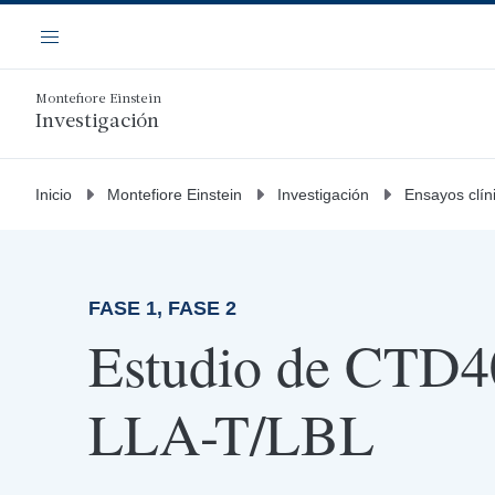
Saltar
Navegación
al
Menú
contenido
principal
Montefiore Einstein
Investigación
Inicio
Montefiore Einstein
Investigación
Ensayos clín
FASE 1, FASE 2
Estudio de CTD40
LLA-T/LBL