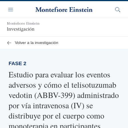
Saltar
Navegación
al
Menú
Busca
contenido
principal
Montefiore Einstein
Investigación
Volver a la investigación
FASE 2
Estudio para evaluar los eventos
adversos y cómo el telisotuzumab
vedotin (ABBV-399) administrado
por vía intravenosa (IV) se
distribuye por el cuerpo como
monoterapia en participantes