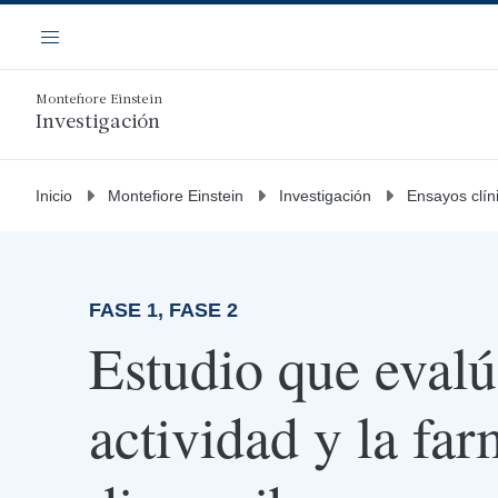
Saltar
Navegación
al
Menú
contenido
principal
Montefiore Einstein
Investigación
Inicio
Montefiore Einstein
Investigación
Ensayos clín
FASE 1, FASE 2
Estudio que evalú
actividad y la fa